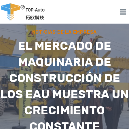
Saltar
al
Contenido
NOTICIAS DE LA EMPRESA
EL MERCADO DE
MAQUINARIA DE
CONSTRUCCIÓN DE
LOS EAU MUESTRA UN
CRECIMIENTO
CONSTANTE