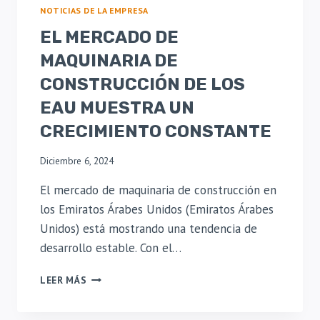
I
NOTICIAS DE LA EMPRESA
R
EL MERCADO DE
E
C
MAQUINARIA DE
C
CONSTRUCCIÓN DE LOS
I
O
EAU MUESTRA UN
N
CRECIMIENTO CONSTANTE
A
L
Diciembre 6, 2024
H
O
El mercado de maquinaria de construcción en
R
I
los Emiratos Árabes Unidos (Emiratos Árabes
Z
Unidos) está mostrando una tendencia de
O
desarrollo estable. Con el…
N
T
E
LEER MÁS
A
L
L
M
X