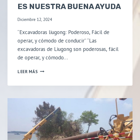
ES NUESTRA BUENA AYUDA
Diciembre 12, 2024
“Excavadoras liugong: Poderoso, Fácil de
operar, y cómodo de conducir” “Las
excavadoras de Liugong son poderosas, fácil
de operar, y cómodo…
L
LEER MÁS
A
E
X
C
A
V
A
D
O
R