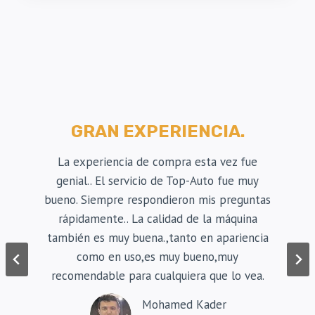
E
C
R
M
C
G
A
A
D
T
O
R
D
A
E
V
M
É
GRAN EXPERIENCIA.
A
S
Q
D
La experiencia de compra esta vez fue
U
E
I
genial.. El servicio de Top-Auto fue muy
L
N
G
bueno. Siempre respondieron mis preguntas
A
O
rápidamente.. La calidad de la máquina
R
L
también es muy buena.,tanto en apariencia
I
F
A
como en uso,es muy bueno,muy
O
D
D
recomendable para cualquiera que lo vea.
E
E
C
M
Mohamed Kader
O