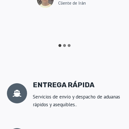
A
Cliente de Irán
N
L
S
A
T
S
R
I
U
A
C
C
I
Ó
N
D
E
L
O
ENTREGA RÁPIDA
S
E
Servicios de envío y despacho de aduanas
A
rápidos y asequibles..
U
M
U
E