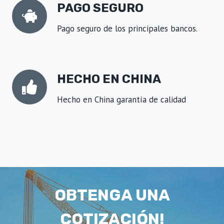
S
PAGO SEGURO
T
R
Pago seguro de los principales bancos.
A
U
N
C
HECHO EN CHINA
R
E
Hecho en China garantía de calidad
C
I
M
I
E
N
T
O
C
OBTENGA UNA
O
N
COTIZACIÓN!
S