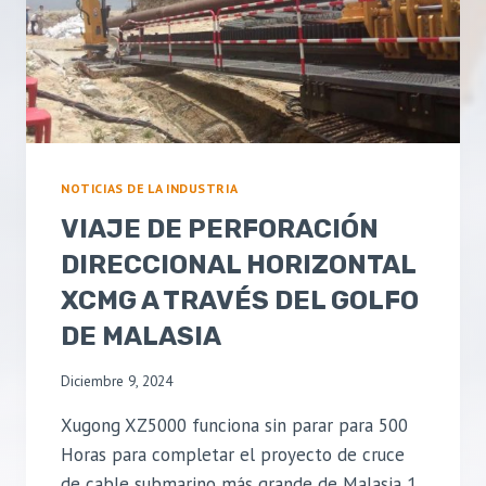
A
L
I
U
G
O
N
G
E
NOTICIAS DE LA INDUSTRIA
S
VIAJE DE PERFORACIÓN
N
U
DIRECCIONAL HORIZONTAL
E
XCMG A TRAVÉS DEL GOLFO
S
T
DE MALASIA
R
A
Diciembre 9, 2024
B
U
Xugong XZ5000 funciona sin parar para 500
E
Horas para completar el proyecto de cruce
N
de cable submarino más grande de Malasia 1.
A