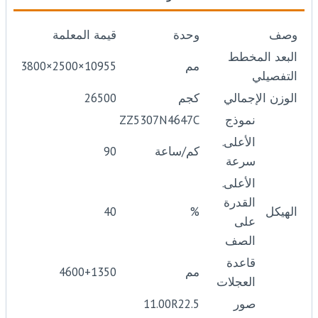
وصف
وحدة
قيمة المعلمة
البعد المخطط
مم
10955×2500×3800
التفصيلي
الوزن الإجمالي
كجم
26500
نموذج
ZZ5307N4647C
الأعلى.
كم/ساعة
90
سرعة
الأعلى.
القدرة
الهيكل
%
40
على
الصف
قاعدة
مم
4600+1350
العجلات
صور
11.00R22.5