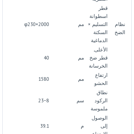
قطر
اسطوانة
نظام
التسليم ×
مم
φ230×2000
الضخ
السكتة
الدماغية
الأعلى.
قطر ضخ
مم
40
الخرسانة
ارتفاع
مم
1580
الحشو
نطاق
الركود
سم
8~23
ملموسة
الوصول
إلى
م
39.1
الارتفاع