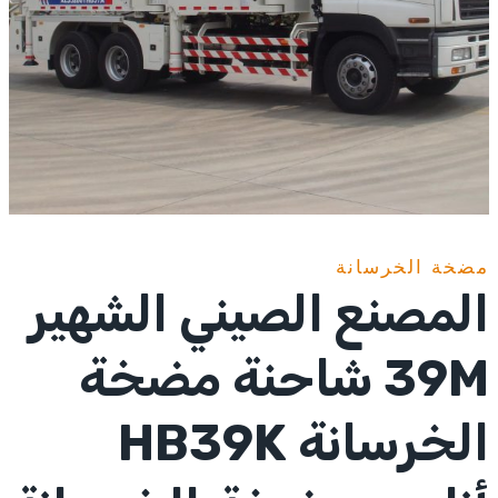
مضخة الخرسانة
المصنع الصيني الشهير
39M شاحنة مضخة
الخرسانة HB39K