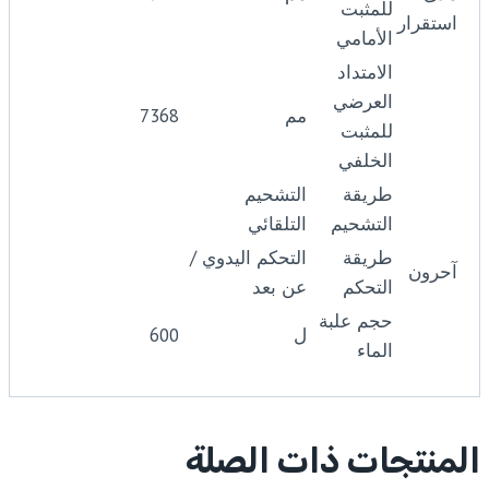
للمثبت
استقرار
الأمامي
الامتداد
العرضي
مم
7368
للمثبت
الخلفي
طريقة
التشحيم
التشحيم
التلقائي
طريقة
التحكم اليدوي /
آحرون
التحكم
عن بعد
حجم علبة
ل
600
الماء
المنتجات ذات الصلة