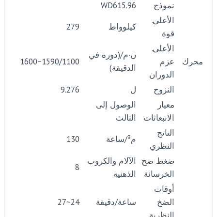
نموذج
WD615.96
الأعلى.
كيلوواط
279
قوة
الأعلى.
ن·م/(دورة في
محرك
عزم
1590/1100~1600
الدقيقة)
الدوران
النزوح
ل
9.276
معيار
الوصول إلى
الانبعاثات
الثالث
الناتج
م³/ساعة
130
النظري
ضغط ضخ
الآلام والكروب
8
الخرسانة
الذهنية
أوقات
الضخ
ساعة/دقيقة
24~27
النظرية